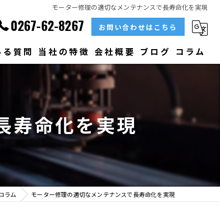
モーター修理の適切なメンテナンスで長寿命化を実現
0267-62-8267
お問い合わせはこちら
ある質問
当社の特徴
会社概要
ブログ
コラム
部品
ベアリング
長寿命化を実現
大型
メンテナンス
販売
コラム
モーター修理の適切なメンテナンスで長寿命化を実現