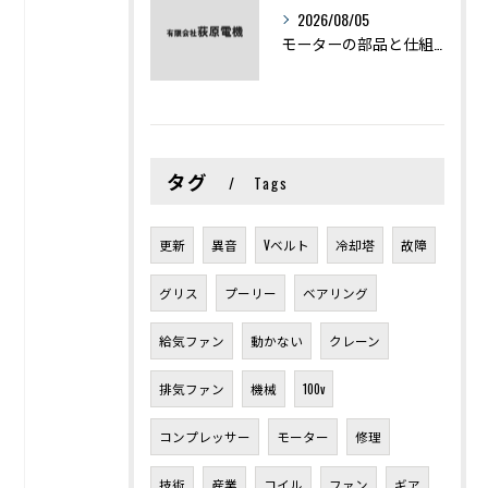
2026/08/05
モーターの部品と仕組みを図解で学ぶ基礎知識まとめ
タグ
Tags
更新
異音
Vベルト
冷却塔
故障
グリス
プーリー
ベアリング
給気ファン
動かない
クレーン
排気ファン
機械
100v
コンプレッサー
モーター
修理
技術
産業
コイル
ファン
ギア