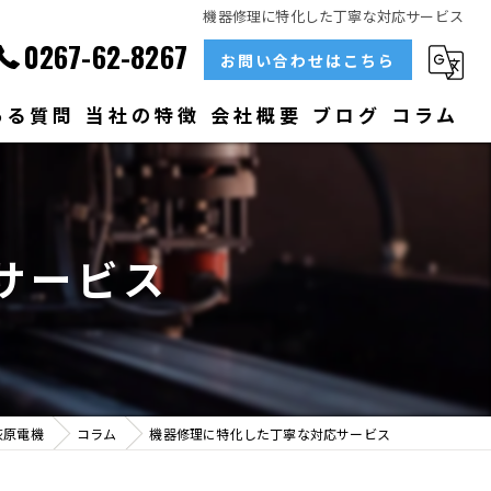
機器修理に特化した丁寧な対応サービス
0267-62-8267
お問い合わせはこちら
ある質問
当社の特徴
会社概要
ブログ
コラム
部品
ベアリング
サービス
大型
メンテナンス
販売
荻原電機
コラム
機器修理に特化した丁寧な対応サービス