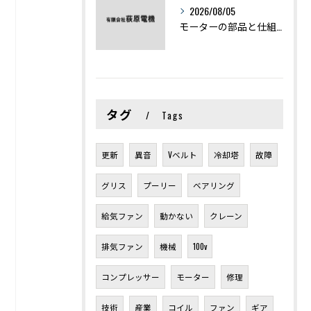
2026/08/05
モーターの部品と仕組みを図解で学ぶ基礎知識まとめ
タグ
Tags
更新
異音
Vベルト
冷却塔
故障
グリス
プーリー
ベアリング
給気ファン
動かない
クレーン
排気ファン
機械
100v
コンプレッサー
モーター
修理
技術
産業
コイル
ファン
ギア