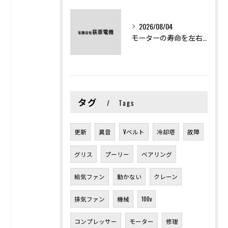
2026/08/04
モーターの寿命を左右する劣化症状と用途別の交換時期を徹底解説
タグ
Tags
更新
異音
Vベルト
冷却塔
故障
グリス
プーリー
ベアリング
給気ファン
動かない
クレーン
排気ファン
機械
100v
コンプレッサー
モーター
修理