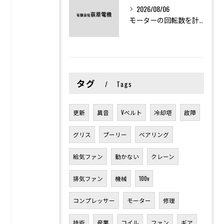
2026/08/06
モーターの回転数を計算から実践まで徹底解説
タグ
Tags
更新
異音
Vベルト
冷却塔
故障
グリス
プーリー
ベアリング
給気ファン
動かない
クレーン
排気ファン
機械
100v
コンプレッサー
モーター
修理
技術
産業
コイル
ファン
ギア