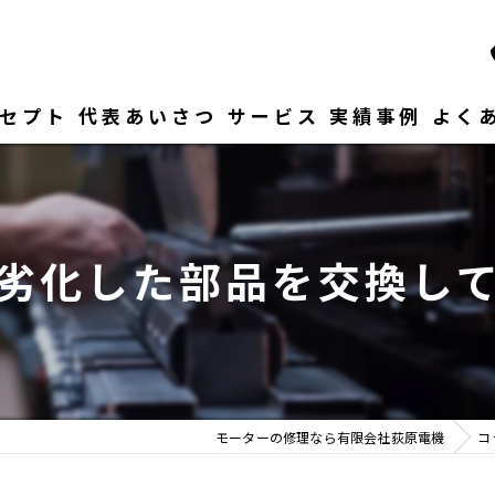
セプト
代表あいさつ
サービス
実績事例
よく
劣化した部品を交換し
モーターの修理なら有限会社荻原電機
コ