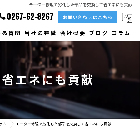
モーター修理で劣化した部品を交換して省エネにも貢献
0267-62-8267
お問い合わせはこちら
ある質問
当社の特徴
会社概要
ブログ
コラム
部品
ベアリング
て省エネにも貢献
大型
メンテナンス
販売
ラム
モーター修理で劣化した部品を交換して省エネにも貢献