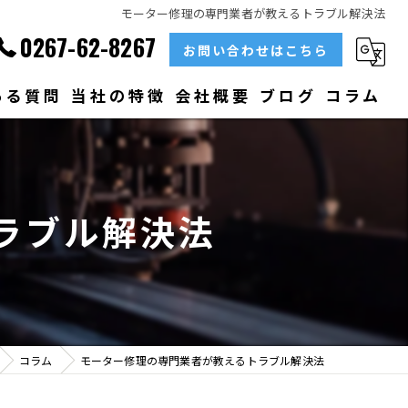
モーター修理の専門業者が教えるトラブル解決法
0267-62-8267
お問い合わせはこちら
ある質問
当社の特徴
会社概要
ブログ
コラム
部品
ベアリング
ラブル解決法
大型
メンテナンス
販売
コラム
モーター修理の専門業者が教えるトラブル解決法