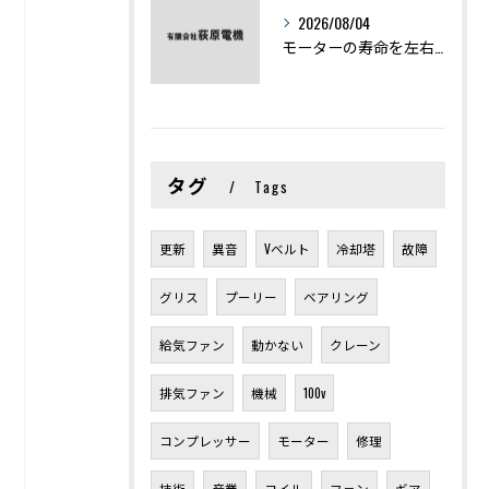
2026/08/04
モーターの寿命を左右する劣化症状と用途別の交換時期を徹底解説
タグ
Tags
更新
異音
Vベルト
冷却塔
故障
グリス
プーリー
ベアリング
給気ファン
動かない
クレーン
排気ファン
機械
100v
コンプレッサー
モーター
修理
技術
産業
コイル
ファン
ギア