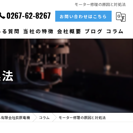
モーター修理の原因と対処法
0267-62-8267
お問い合わせはこちら
ある質問
当社の特徴
会社概要
ブログ
コラム
部品
ベアリング
処法
大型
メンテナンス
販売
ら有限会社荻原電機
コラム
モーター修理の原因と対処法