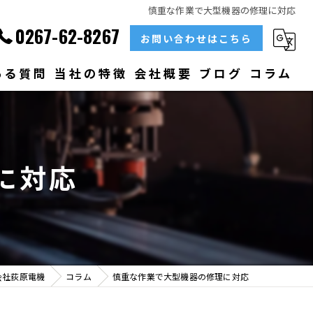
慎重な作業で大型機器の修理に対応
0267-62-8267
お問い合わせはこちら
ある質問
当社の特徴
会社概要
ブログ
コラム
部品
ベアリング
に対応
大型
メンテナンス
販売
会社荻原電機
コラム
慎重な作業で大型機器の修理に対応