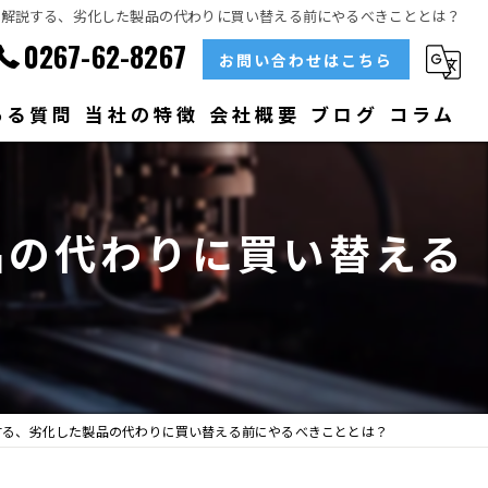
が解説する、劣化した製品の代わりに買い替える前にやるべきこととは？
0267-62-8267
お問い合わせはこちら
ある質問
当社の特徴
会社概要
ブログ
コラム
部品
品の代わりに買い替える
ベアリング
？
大型
メンテナンス
販売
する、劣化した製品の代わりに買い替える前にやるべきこととは？