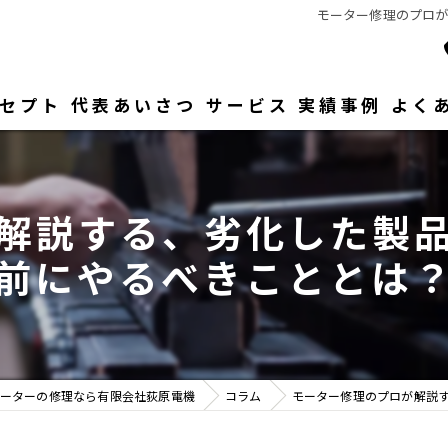
モーター修理のプロ
セプト
代表あいさつ
サービス
実績事例
よく
解説する、劣化した製
前にやるべきこととは
ーターの修理なら有限会社荻原電機
コラム
モーター修理のプロが解説