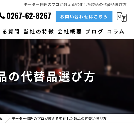
モーター修理のプロが教える劣化した製品の代替品選び方
0267-62-8267
お問い合わせはこちら
ある質問
当社の特徴
会社概要
ブログ
コラム
部品
ベアリング
品の代替品選び方
大型
メンテナンス
販売
ム
モーター修理のプロが教える劣化した製品の代替品選び方