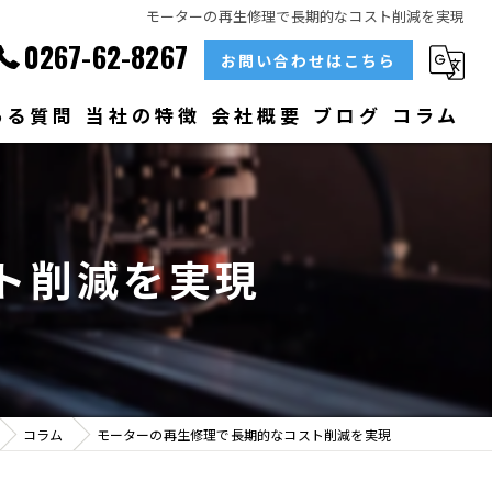
モーターの再生修理で長期的なコスト削減を実現
0267-62-8267
お問い合わせはこちら
ある質問
当社の特徴
会社概要
ブログ
コラム
部品
ベアリング
ト削減を実現
大型
メンテナンス
販売
コラム
モーターの再生修理で長期的なコスト削減を実現