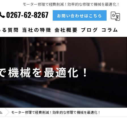
モーター修理で経費削減！効率的な修理で機械を最適化！
0267-62-8267
お問い合わせはこちら
ある質問
当社の特徴
会社概要
ブログ
コラム
部品
ベアリング
で機械を最適化！
大型
メンテナンス
販売
ム
モーター修理で経費削減！効率的な修理で機械を最適化！