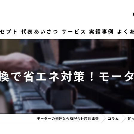
セプト
代表あいさつ
サービス
実績事例
よく
換で省エネ対策！モー
モーターの修理なら有限会社荻原電機
コラム
知