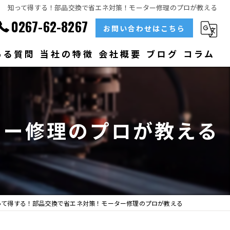
知って得する！部品交換で省エネ対策！モーター修理のプロが教える
0267-62-8267
お問い合わせはこちら
ある質問
当社の特徴
会社概要
ブログ
コラム
部品
ベアリング
ター修理のプロが教える
大型
メンテナンス
販売
って得する！部品交換で省エネ対策！モーター修理のプロが教える