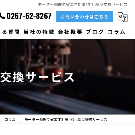
モーター修理で省エネ対策! 劣化部品交換サービス
0267-62-8267
お問い合わせはこちら
ある質問
当社の特徴
会社概要
ブログ
コラム
部品
ベアリング
品交換サービス
大型
メンテナンス
販売
コラム
モーター修理で省エネ対策! 劣化部品交換サービス