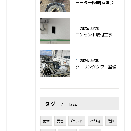
モーター修理[有限会社荻原電機]
2025/08/28
コンセント取付工事
2024/05/30
クーリングタワー整備[有限会社荻原電機]
タグ
Tags
更新
異音
Vベルト
冷却塔
故障